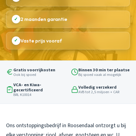
✓
2 maanden garantie
✓
Vaste prijs vooraf
Gratis voorrijkosten
Binnen 30 min ter plaatse
Ook bij spoed
Bij spoed vaak al mogelijk
VCA- en Kiwa-
Volledig verzekerd
gecertificeerd
AVB tot 2,5 miljoen + CAR
BRL K10014
Ons ontstoppingsbedrijf in Roosendaal ontzorgt u bij
elke verstopping: riool, afvoer, gootsteen en wc. U