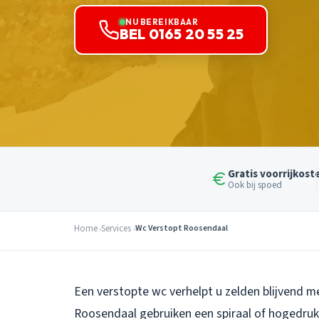
NU BEREIKBAAR
BEL 0165 20 55 25
Gratis voorrijkost
Ook bij spoed
Home
Services
Wc Verstopt Roosendaal
Een verstopte wc verhelpt u zelden blijvend m
Roosendaal gebruiken een spiraal of hogedruk