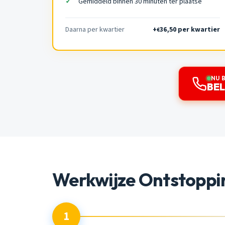
Gemiddeld binnen 30 minuten ter plaatse
Daarna per kwartier
+
36,50 per kwartier
€
NU 
BEL
Werkwijze Ontstoppi
1