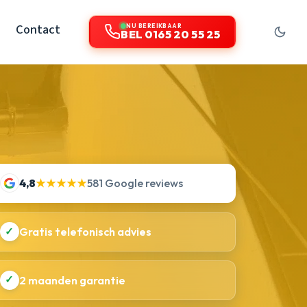
Contact
NU BEREIKBAAR
BEL 0165 20 55 25
4,8
★★★★★
581 Google reviews
✓
Gratis telefonisch advies
✓
2 maanden garantie